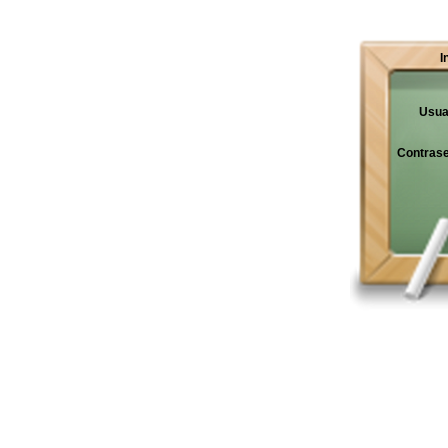
I
Usua
Contras