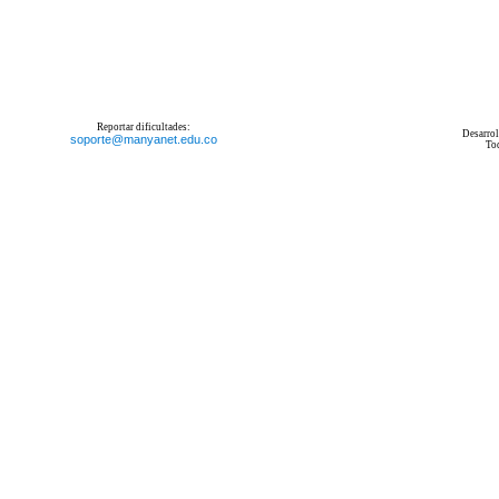
Reportar dificultades:
Desarrol
soporte@manyanet.edu.co
To