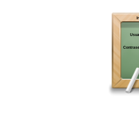
I
Usua
Contras